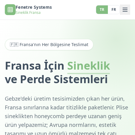
Fenetre Systems
TR
FR
Sineklik Fransa
🇫🇷 Fransa'nın Her Bölgesine Teslimat
Fransa İçin
Sineklik
ve Perde Sistemleri
Gebze'deki üretim tesisimizden çıkan her ürün,
Fransa sınırlarına kadar titizlikle paketlenir. Plise
sineklikten honeycomb perdeye uzanan geniş
ürün yelpazemiz; Avrupa normlarını, estetik
tasarımı ve uzun ömürlü malzemeyi tek çatı