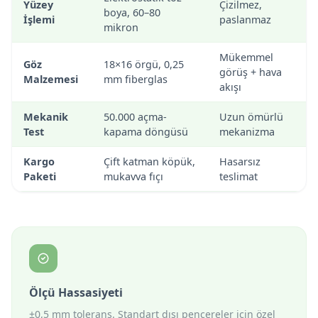
Yüzey
Çizilmez,
boya, 60–80
İşlemi
paslanmaz
mikron
Mükemmel
Göz
18×16 örgü, 0,25
görüş + hava
Malzemesi
mm fiberglas
akışı
Mekanik
50.000 açma-
Uzun ömürlü
Test
kapama döngüsü
mekanizma
Kargo
Çift katman köpük,
Hasarsız
Paketi
mukavva fıçı
teslimat
Ölçü Hassasiyeti
±0,5 mm tolerans. Standart dışı pencereler için özel