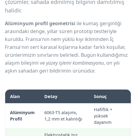
çözümler, sahada edinilmiş bilginin damıtılmış
halidir.
Alüminyum profil geometrisi
ile kumaş gerginliği
arasındaki denge, yıllar süren prototip testleriyle
kuruldu. Fransa'nın nem yüklü kıyı ikliminden İç
Fransa'nın sert karasal kışlarına kadar farklı koşullar,
ürünlerimizin sınırlarını belirledi. Bugün kullandığımız
alaşım bileşimi ve
yüzey işlemi kombinasyonu
, on yılı
aşkın sahadan geri bildirimin ürünüdür.
Alan
Detay
Sonuç
Hafiflik +
Alüminyum
6063-T5 alaşımı,
yüksek
Profil
1,2 mm et kalınlığı
dayanım
Elektrostatik toz