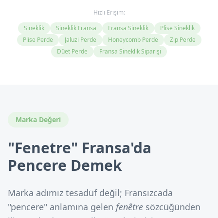
Hızlı Erişim:
Sineklik
Sineklik Fransa
Fransa Sineklik
Plise Sineklik
Plise Perde
Jaluzi Perde
Honeycomb Perde
Zip Perde
Düet Perde
Fransa Sineklik Siparişi
Marka Değeri
"Fenetre" Fransa'da
Pencere Demek
Marka adımız tesadüf değil; Fransızcada
"pencere" anlamına gelen
fenêtre
sözcüğünden