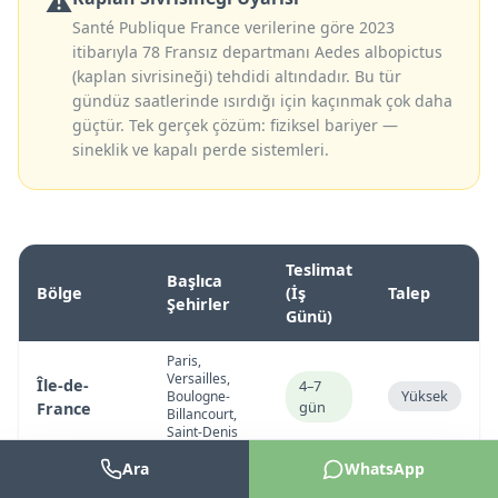
⚠️
Santé Publique France verilerine göre 2023
itibarıyla 78 Fransız departmanı Aedes albopictus
(kaplan sivrisineği) tehdidi altındadır. Bu tür
gündüz saatlerinde ısırdığı için kaçınmak çok daha
güçtür. Tek gerçek çözüm: fiziksel bariyer —
sineklik ve kapalı perde sistemleri.
Teslimat
Başlıca
Bölge
(İş
Talep
Şehirler
Günü)
Paris,
Versailles,
Île-de-
4–7
Yüksek
Boulogne-
gün
France
Billancourt,
Saint-Denis
Ara
WhatsApp
Marsilya,
Provence-
5–9
Çok
Nice, Toulon,