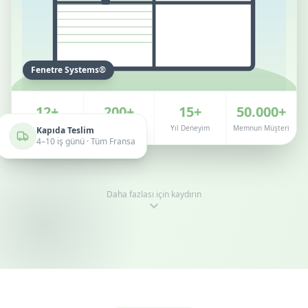
Fenetre Systems®
12+
200+
15+
50.000+
Ülke
Ürün Modeli
Yıl Deneyim
Memnun Müşteri
Kapıda Teslim
4–10 iş günü · Tüm Fransa
Daha fazlası için kaydırın