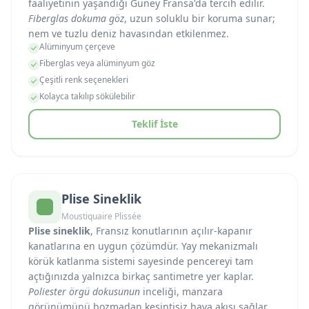
faaliyetinin yaşandığı Güney Fransa'da tercih edilir.
Fiberglas dokuma göz
, uzun soluklu bir koruma sunar;
nem ve tuzlu deniz havasından etkilenmez.
Alüminyum çerçeve
Fiberglas veya alüminyum göz
Çeşitli renk seçenekleri
Kolayca takılıp sökülebilir
Teklif İste
Plise Sineklik
Moustiquaire Plissée
Plise sineklik
, Fransız konutlarının açılır-kapanır
kanatlarına en uygun çözümdür. Yay mekanizmalı
körük katlanma sistemi sayesinde pencereyi tam
açtığınızda yalnızca birkaç santimetre yer kaplar.
Poliester örgü dokusunun
inceliği, manzara
görünümünü bozmadan kesintisiz hava akışı sağlar.